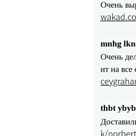
Очень вы
wakad.co
mnhg lk
Очень дел
ит на все
ceygraha
thbt ybyb
Доставил
k/norbert