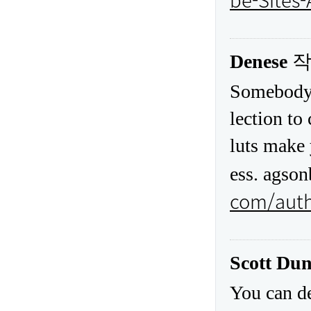
Denese
작
Somebody h
lection to
luts make 
ess. agson
com/auth
Scott Dun
You can de