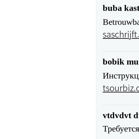
buba kas
Betrouwba
saschrijft
bobik mu
Инструкц
tsourbiz.
vtdvdvt 
Требуетс