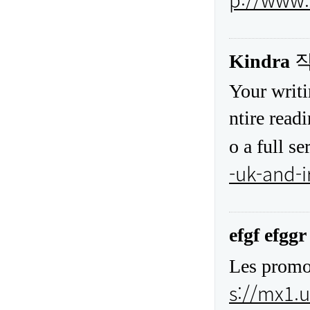
Kindra
Your writi
ntire read
o a full se
-uk-and-i
efgf efggr
Les promot
s://mx1.