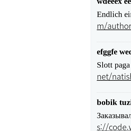
wdeeex ee
Endlich e
m/author
efggfe w
Slott pag
net/nati
bobik tuz
Заказывал
s://code