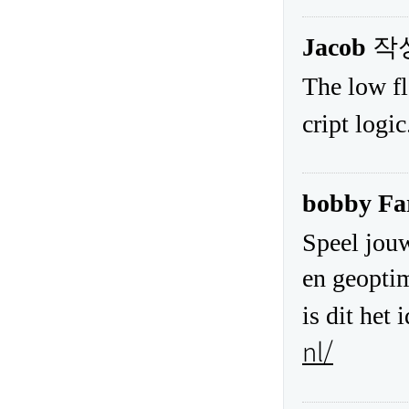
Jacob
작
The low fl
cript logi
bobby Fa
Speel jouw
en geoptim
is dit het
nl/