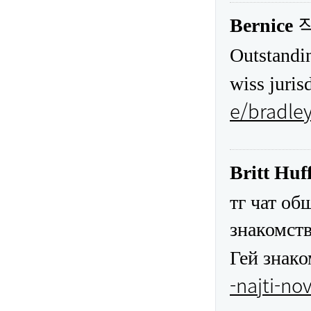
Bernice
Outstandin
wiss juris
e/bradle
Britt Huf
тг чат об
знакомств
Гей знак
-najti-no