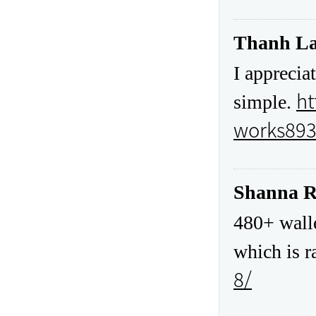
Thanh La
I apprecia
ht
simple.
works893
Shanna R
480+ walle
which is r
8/