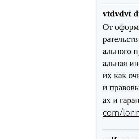
vtdvdvt 
От оформ
рательст
ального п
альная и
их как оч
и правов
ах и гара
com/lonn