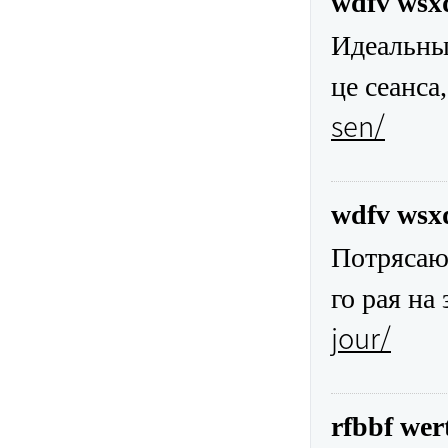
wdfv wsx
Идеальны
це сеанса
sen/
wdfv wsx
Потрясающ
го рая на
jour/
rfbbf wer