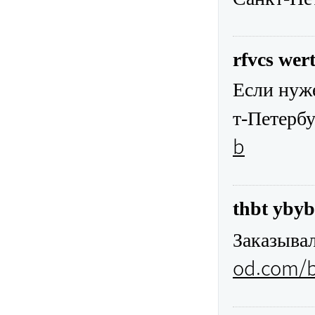
rfvcs wer
Если нуже
т-Петербу
b
thbt ybyb
Заказывал
od.com/b