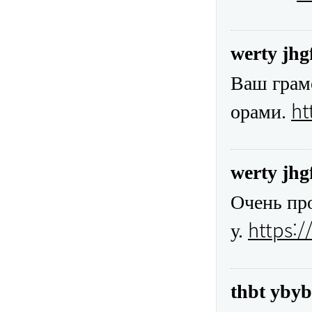
werty jhg
Ваш грам
ht
орами.
werty jhg
Очень про
https:
у.
thbt ybyb