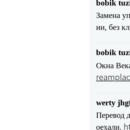
bobik tuz
Замена уп
ии, без к
bobik tuz
Окна Век
reamplac
werty jhg
Перевод д
h
оехали.