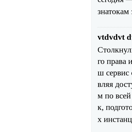
знатокам 
vtdvdvt 
Столкнул
го права 
ш сервис 
вляя дос
м по все
к, подго
х инстан