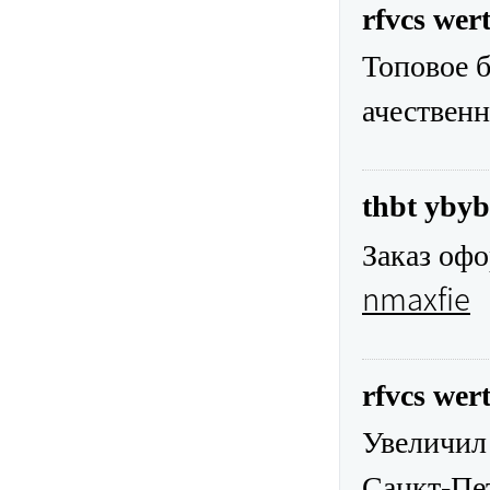
rfvcs wer
Топовое 
ачествен
thbt ybyb
Заказ офо
nmaxfie
rfvcs wer
Увеличил
Санкт-Пе