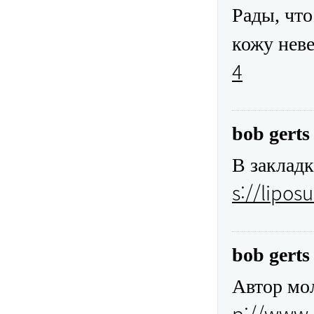
Рады, что
кожу нев
4
bob gerts
В закладк
s://lipos
bob gerts
Автор мол
p://www.