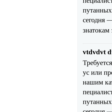
пециалис
путанных
сегодня —
знатокам 
vtdvdvt 
Требуетс
ус или п
нашим ка
пециалис
путанных
сегодня —