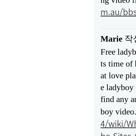
m.au/bb
Marie
작
Free ladyb
ts time of
at love pl
e ladyboy 
find any a
boy video.
4/wiki/W
be-Sites