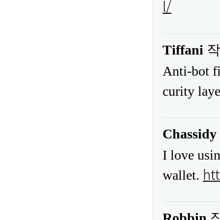
l/
Tiffani
작
Anti-bot f
curity lay
Chassidy
I love usi
ht
wallet.
Robbin