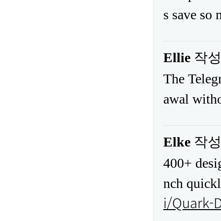
s save so
Ellie
작
The Telegr
awal witho
Elke
작
400+ desi
nch quick
i/Quark-D