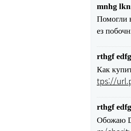
mnhg lk
Помогли в
ез побоч
rthgf edf
Как купи
tps://url
rthgf edf
Обожаю D