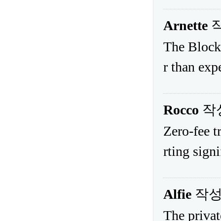
Arnette
The Block
r than exp
Rocco
작
Zero-fee t
rting signi
Alfie
작
The privat