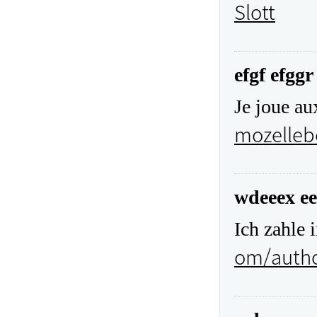
Slott
efgf efggr
Je joue au
mozelleb
wdeeex ee
Ich zahle 
om/autho