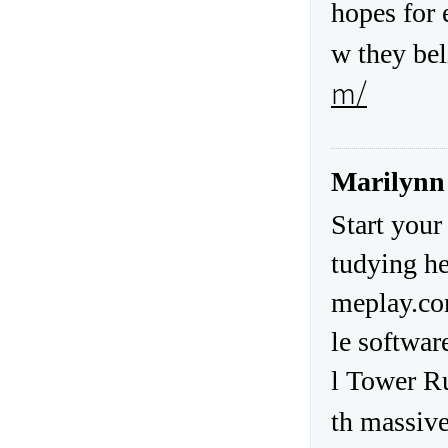
hopes for 
w they bel
m/
Marilynn
Start your
tudying he
meplay.com
le softwar
l Tower Ru
th massive