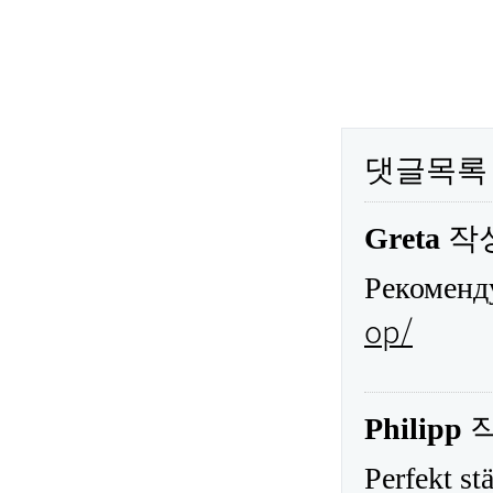
댓글목록
Greta
작
Рекоменд
op/
Philipp
Perfekt stä