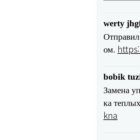
werty jhg
Отправил 
https
ом.
bobik tuz
Замена у
ка теплых
kna