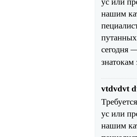
ус или п
нашим ка
пециалис
путанных
сегодня —
знатокам 
vtdvdvt 
Требуетс
ус или п
нашим ка