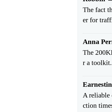
The fact t
er for traf
Anna Per
The 200KB 
r a toolkit
Earnesti
A reliable
ction time