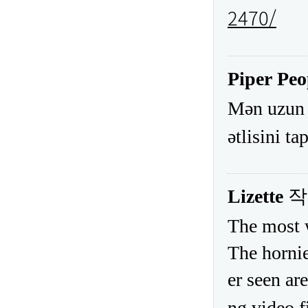
2470/
Piper Peo
Mən uzun m
ətlisini t
Lizette
작
The most 
The hornie
er seen ar
ng video f