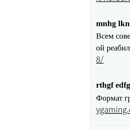
mnhg lk
Всем сове
ой реаби
8/
rthgf edf
Формат г
ygaming